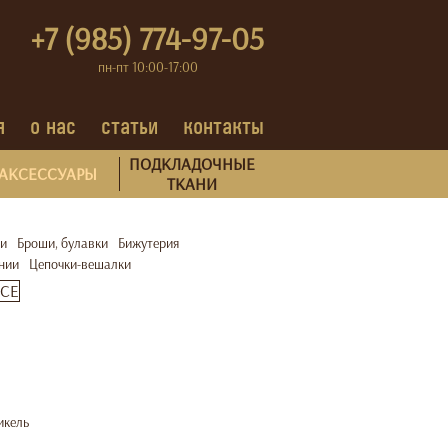
+7 (985) 774-97-05
пн-пт 10:00-17:00
я
о нас
статьи
контакты
ПОДКЛАДОЧНЫЕ
АКСЕССУАРЫ
ТКАНИ
и
Броши, булавки
Бижутерия
нии
Цепочки-вешалки
ВСЕ
икель