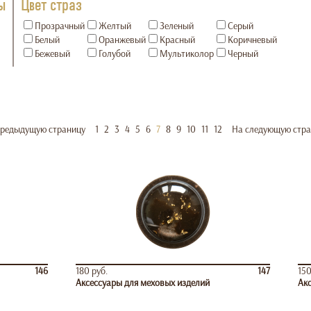
ы
Цвет страз
Прозрачный
Желтый
Зеленый
Серый
Белый
Оранжевый
Красный
Коричневый
Бежевый
Голубой
Мультиколор
Черный
предыдущую страницу
1
2
3
4
5
6
7
8
9
10
11
12
На следующую стра
146
180 руб.
147
150
Аксессуары для меховых изделий
Акс