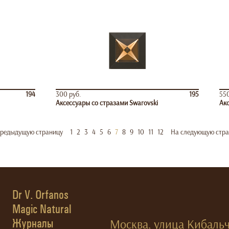
194
300 руб.
195
550
Аксессуары со стразами Swarovski
Акс
предыдущую страницу
1
2
3
4
5
6
7
8
9
10
11
12
На следующую стра
Dr V. Orfanos
Magic Natural
Журналы
Москва, улица Кибальчи