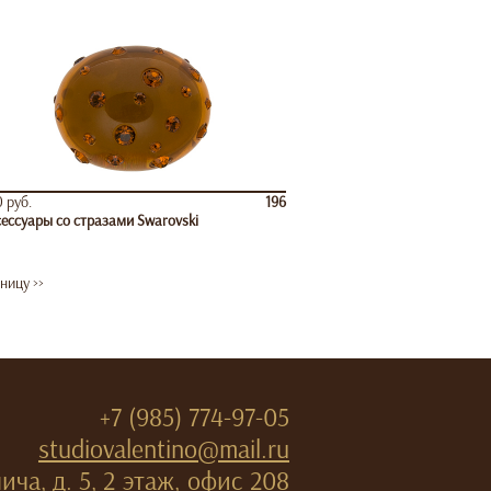
 руб.
196
ессуары со стразами Swarovski
ницу >>
+7 (985) 774-97-05
studiovalentino@mail.ru
ча, д. 5, 2 этаж, офис 208