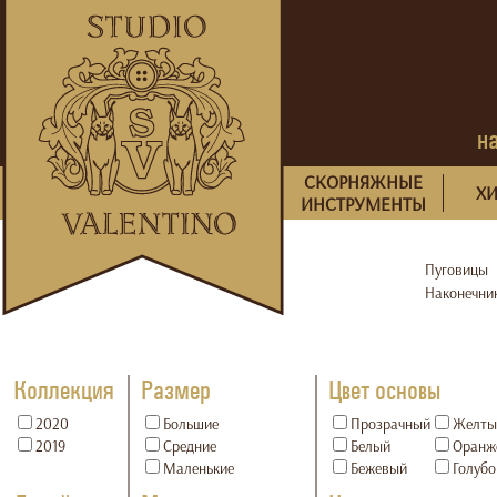
н
СКОРНЯЖНЫЕ
Х
ИНСТРУМЕНТЫ
Пуговицы
Наконечни
Коллекция
Размер
Цвет основы
2020
Большие
Прозрачный
Желты
2019
Средние
Белый
Оранж
Маленькие
Бежевый
Голубо